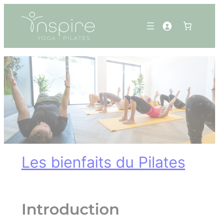
Panneau de gestion des cookies
Aller
au
contenu
Les bienfaits du Pilates
Introduction