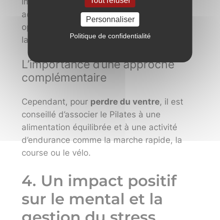
Tout refuser
important à renforcer suite à un
accouchement, une césarienne, une
Personnaliser
opération abdominale ou une opération de
Politique de confidentialité
la colonne vertébrale.
L’importance d’une approche
complémentaire
Cependant, pour
perdre du ventre
, il est
conseillé d’associer le Pilates à une
alimentation équilibrée et à une activité
d’endurance comme la marche rapide, la
course ou le vélo.
4. Un impact positif
sur le mental et la
gestion du stress